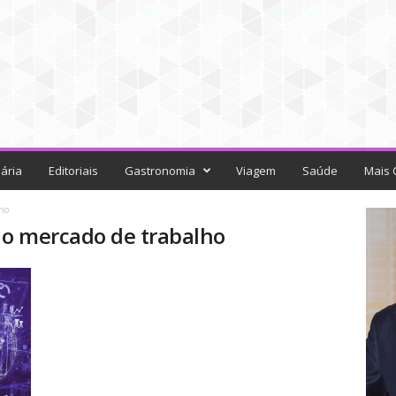
ária
Editoriais
Gastronomia
Viagem
Saúde
Mais 
ho
do mercado de trabalho