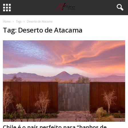
Home
Tags
Deserto de Atacama
Tag: Deserto de Atacama
Chile é o país perfeito para “banhos de