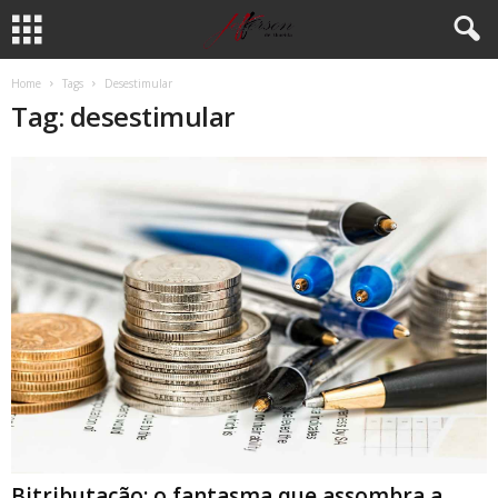
Home
Tags
Desestimular
Tag: desestimular
Bitributação: o fantasma que assombra a