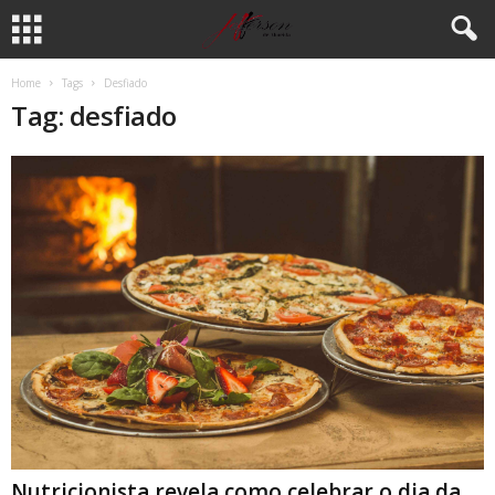
Home
Tags
Desfiado
Tag: desfiado
Nutricionista revela como celebrar o dia da