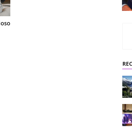
ioso
RE