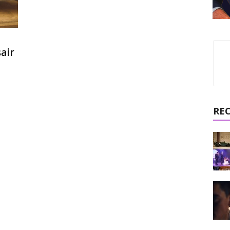
sair
RE