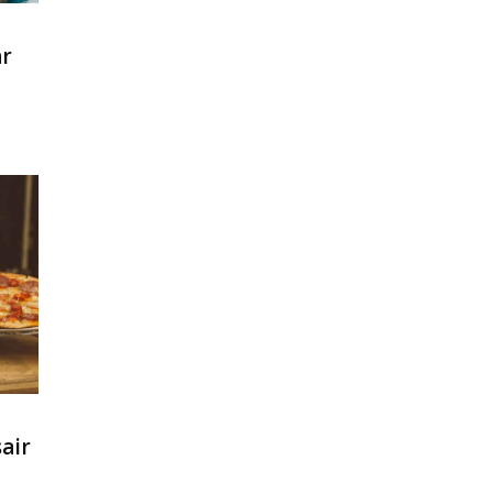
ar
sair