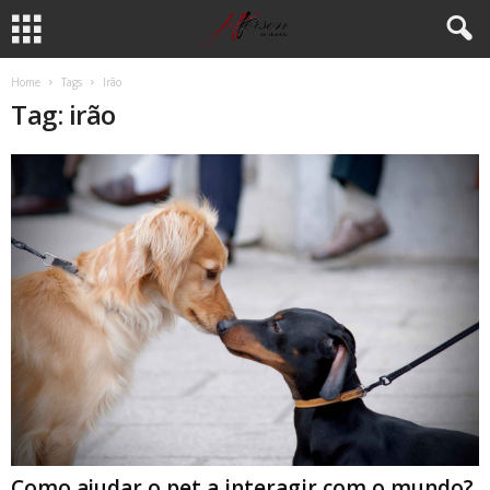
Home
Tags
Irão
Tag: irão
Como ajudar o pet a interagir com o mundo?