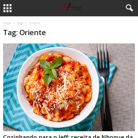
Home
Tags
Oriente
Tag: Oriente
Cozinhando para o Jeff: receita de Nhoque da