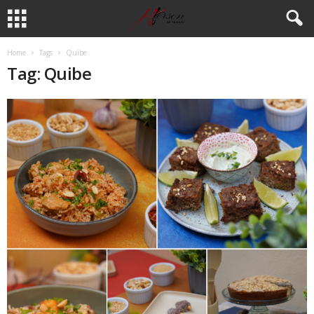
Home
Tags
Quibe
Tag: Quibe