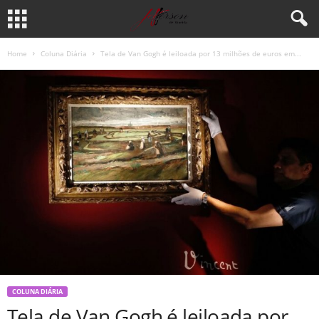
Home
Coluna Diária
Tela de Van Gogh é leiloada por 13 milhões de euros em...
COLUNA DIÁRIA
Tela de Van Gogh é leiloada por