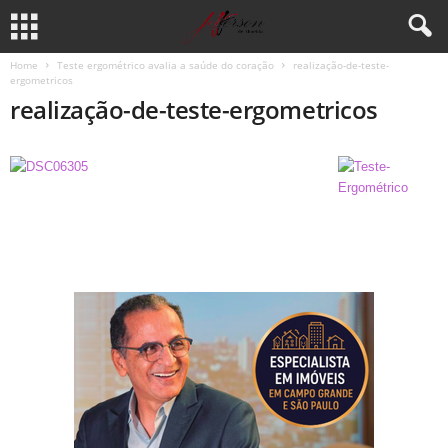
Home
Teste ergométrico avalia a saúde do coração
realização-de-teste-
ergometricos
realização-de-teste-ergometricos