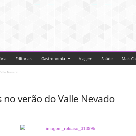
ária
Editoriais
Gastronomia
Viagem
Saúde
Mais Ca
Valle Nevado
s no verão do Valle Nevado