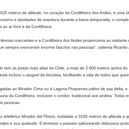
.025 metros de altitude, no coração da Cordilheira dos Andes, é uma ó
rismo e atividades de aventura durante a baixa temporada, o complexo
ao ar livre e da Cordilheira.
ências marcantes e a Cordilheira dos Andes proporciona ao visitante de
e sempre exerceram enorme fascínio nas pessoas”, salienta Ricardo A
vado tem as pistas mais altas do Chile, a mais de 3.000 metros acima do
stá incluso o aluguel da bicicleta, facilitando a vida de todos que que
lgadas ao Mirador Cima ou à Laguna Piuquenes,saltos de asa delta, e 
fauna da Cordilheira, inclusive o condor, tradicional ave andina. Todas
is pessoas.
 teleférico Mirador del Plomo, instalado a 3100 metros de altitude e qu
Andes e sua quietude. E terminar o passeio saboreando deliciosos pra