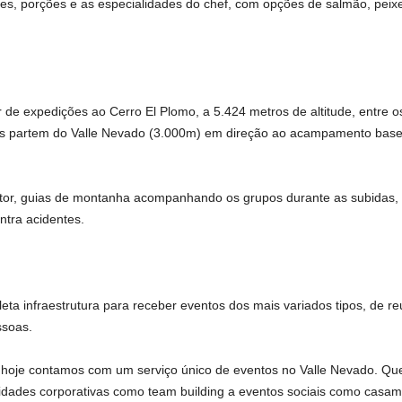
es, porções e as especialidades do chef, com opções de salmão, peixes
r de expedições ao Cerro El Plomo, a 5.424 metros de altitude, entre 
das partem do Valle Nevado (3.000m) em direção ao acampamento base
intor, guias de montanha acompanhando os grupos durante as subidas,
ntra acidentes.
 infraestrutura para receber eventos dos mais variados tipos, de reu
soas.
 hoje contamos com um serviço único de eventos no Valle Nevado. Que
vidades corporativas como team building a eventos sociais como casa