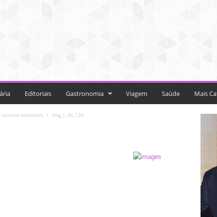
ária
Editoriais
Gastronomia
Viagem
Saúde
Mais Ca
turismo brasileiro
img_1_44_126