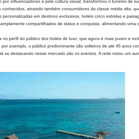
o por influenciadores e pela cultura visual, transformou o turismo de 
is conhecidos, atraindo também consumidores da classe média alta, q
 personalizadas em destinos exclusivos, hotéis cinco estrelas e paisa
 amplamente compartilhados de status e conquista, alimentando uma 
 perfil do público dos hotéis de luxo, que agora é mais jovem e inclu
tt, por exemplo, o público predominante são solteiros de até 45 anos c
stá se destacando nesse mercado são os eventos. A rede notou um au