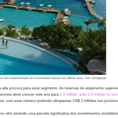
luxo tem experimentado um crescimento robusto nos últimos anos. Foto: Divulgação
alta procura para esse segmento. As reservas de alojamento superior
oníveis deve crescer este ano para
1,9 milhão, ante 1,6 milhão no an
xo, com esse número podendo ultrapassar US$ 2 trilhões nos próximo
uxo vêm atraindo uma parcela significativa dos investimentos imobiliár