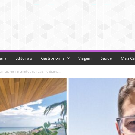
ária
Editoriais
Gastronomia
Viagem
Saúde
Mais Ca
mais de 1,5 trilhões de reais no último...