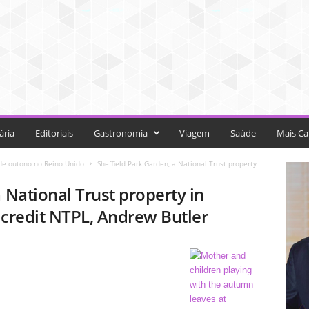
ária
Editoriais
Gastronomia
Viagem
Saúde
Mais Ca
de outono no Reino Unido
Sheffield Park Garden, a National Trust property
 National Trust property in
 credit NTPL, Andrew Butler