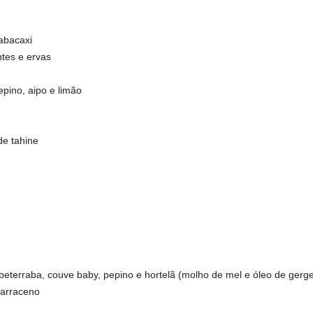
 abacaxi
tes e ervas
pino, aipo e limão
de tahine
beterraba, couve baby, pepino e hortelã (molho de mel e óleo de gerge
sarraceno