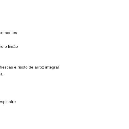
 sementes
re e limão
rescas e risoto de arroz integral
na
espinafre