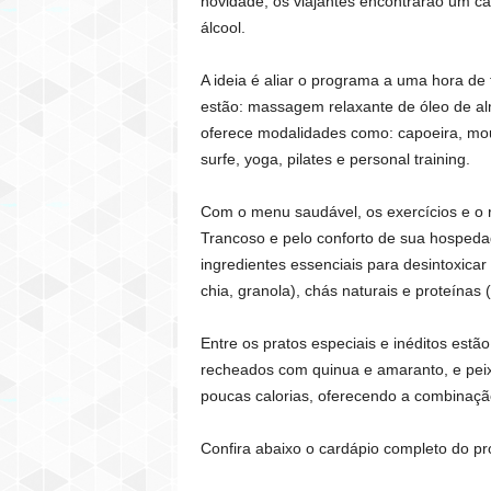
novidade, os viajantes encontrarão um ca
álcool.
A ideia é aliar o programa a uma hora de
estão: massagem relaxante de óleo de al
oferece modalidades como: capoeira, moun
surfe, yoga, pilates e personal training.
Com o menu saudável, os exercícios e o 
Trancoso e pelo conforto de sua hospedag
ingredientes essenciais para desintoxicar
chia, granola), chás naturais e proteínas 
Entre os pratos especiais e inéditos estã
recheados com quinua e amaranto, e peixe
poucas calorias, oferecendo a combinação
Confira abaixo o cardápio completo do p