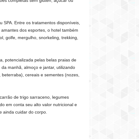
ções completas sem glúten, açúcar ou
 SPA. Entre os tratamentos disponíveis,
s amantes dos esportes, o hotel também
 golfe, mergulho, snorkeling, trekking,
 potencializada pelas belas praias de
da manhã, almoço e jantar, utilizando
, beterraba), cereais e sementes (nozes,
acarrão de trigo sarraceno, legumes
 em conta seu alto valor nutricional e
 ainda cuidar do corpo.