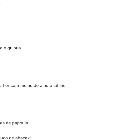
ó
o e quinua
e-flor com molho de alho e tahine
tes de papoula
 suco de abacaxi