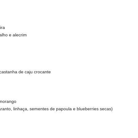
ira
alho e alecrim
castanha de caju crocante
 morango
aranto, linhaça, sementes de papoula e blueberries secas)