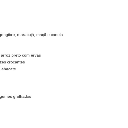
gengibre, maracujá, maçã e canela
 arroz preto com ervas
ozes crocantes
e abacate
egumes grelhados