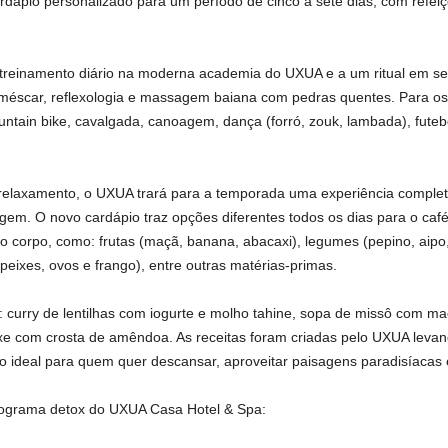
rdápio personalizado para um período de cinco a sete dias, com refei
 treinamento diário na moderna academia do UXUA e a um ritual em seu
méscar, reflexologia e massagem baiana com pedras quentes. Para o
tain bike, cavalgada, canoagem, dança (forró, zouk, lambada), futebol,
relaxamento, o UXUA trará para a temporada uma experiência completa,
em. O novo cardápio traz opções diferentes todos os dias para o café 
 o corpo, como: frutas (maçã, banana, abacaxi), legumes (pepino, aipo
(peixes, ovos e frango), entre outras matérias-primas.
o: curry de lentilhas com iogurte e molho tahine, sopa de missô com m
 com crosta de amêndoa. As receitas foram criadas pelo UXUA levando
 ideal para quem quer descansar, aproveitar paisagens paradisíacas e
rograma detox do UXUA Casa Hotel & Spa: