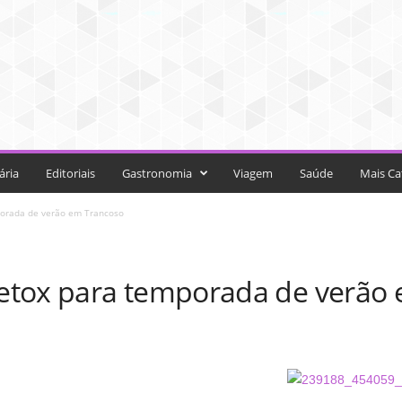
ária
Editoriais
Gastronomia
Viagem
Saúde
Mais Ca
orada de verão em Trancoso
etox para temporada de verão