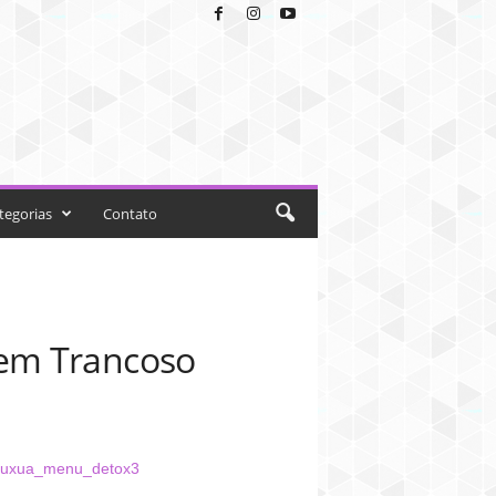
tegorias
Contato
 em Trancoso