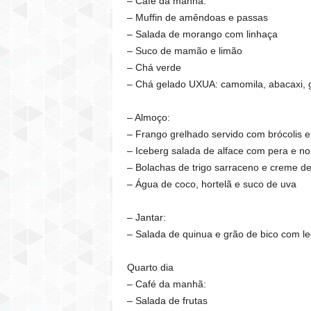
– Café da manhã:
– Muffin de amêndoas e passas
– Salada de morango com linhaça
– Suco de mamão e limão
– Chá verde
– Chá gelado UXUA: camomila, abacaxi, 
– Almoço:
– Frango grelhado servido com brócolis e
– Iceberg salada de alface com pera e n
– Bolachas de trigo sarraceno e creme d
– Água de coco, hortelã e suco de uva
– Jantar:
– Salada de quinua e grão de bico com l
Quarto dia
– Café da manhã:
– Salada de frutas