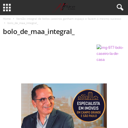
Home
Versão integral de bolos caseiros ganham espaço e fazem o mesmo sucesso
bolo_de_maa_integral_
bolo_de_maa_integral_