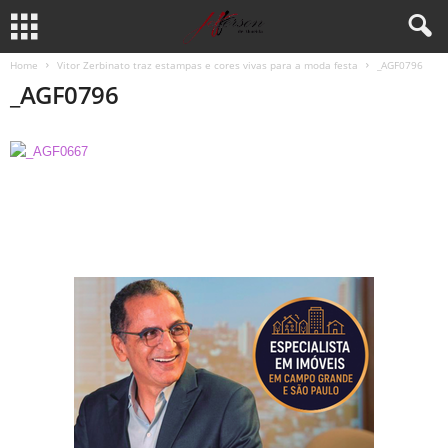
Home
Vitor Zerbinato traz estampas e cores vivas para a moda festa
_AGF0796
_AGF0796