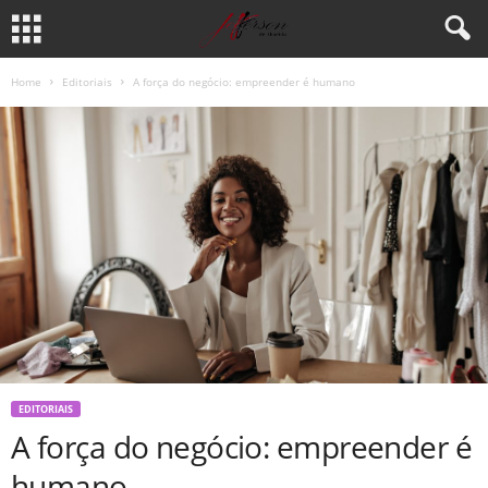
Home
Editoriais
A força do negócio: empreender é humano
EDITORIAIS
A força do negócio: empreender é
humano