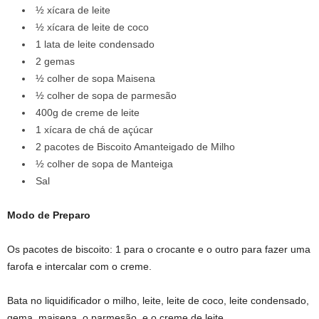
½ xícara de leite
½ xícara de leite de coco
1 lata de leite condensado
2 gemas
½ colher de sopa Maisena
½ colher de sopa de parmesão
400g de creme de leite
1 xícara de chá de açúcar
2 pacotes de Biscoito Amanteigado de Milho
½ colher de sopa de Manteiga
Sal
Modo de Preparo
Os pacotes de biscoito: 1 para o crocante e o outro para fazer uma
farofa e intercalar com o creme.
Bata no liquidificador o milho, leite, leite de coco, leite condensado,
gema, maisena, o parmesão, e o creme de leite.