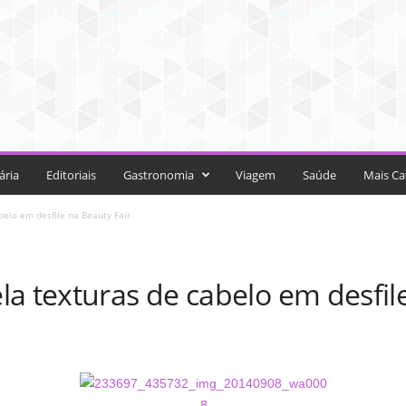
ária
Editoriais
Gastronomia
Viagem
Saúde
Mais Ca
elo em desfile na Beauty Fair
a texturas de cabelo em desfil