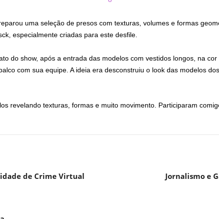
reparou uma seleção de presos com texturas, volumes e formas geomé
k, especialmente criadas para este desfile.
ato do show, após a entrada das modelos com vestidos longos, na cor
 palco com sua equipe. A ideia era desconstruiu o look das modelos do
s revelando texturas, formas e muito movimento. Participaram comigo o
idade de Crime Virtual
Jornalismo e 
da