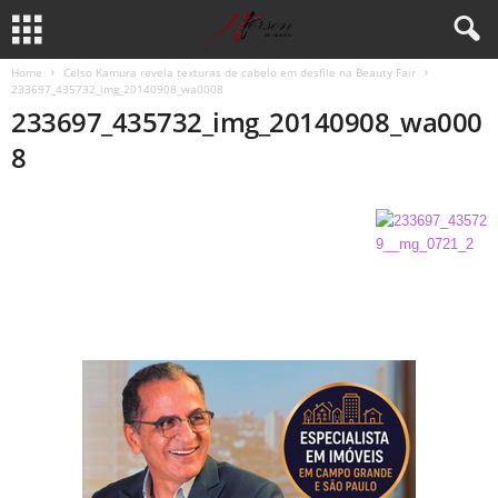
Home
Celso Kamura revela texturas de cabelo em desfile na Beauty Fair
233697_435732_img_20140908_wa0008
233697_435732_img_20140908_wa000
8