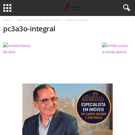
Home
Deliciosas receitas Ajinomoto
pc3a3o-integral
pc3a3o-integral