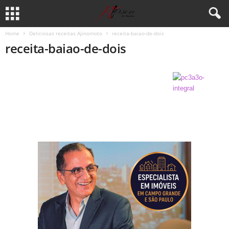
Home
Deliciosas receitas Ajinomoto
receita-baiao-de-dois
receita-baiao-de-dois