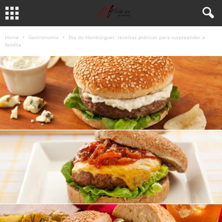
Home
Gastronomia
Dia do Hambúrguer: receitas práticas para surpreender a
família