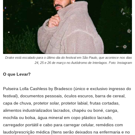
Drake está escalado para o último dia do festival em São Paulo, que acontece nos dias
24, 25 e 26 de março no Autódromo de Interlagos. Foto: Instagram
O que Levar?
Pulseira Lolla Cashless by Bradesco (único e exclusivo ingresso do
festival), documentos pessoais, óculos escuros, barra de cereal,
capa de chuva, protetor solar, protetor labial, frutas cortadas,
alimentos industrializados lacrados, chapéu ou boné, canga,
mochila ou bolsa, água mineral em copo plástico lacrado,
carregador portátil e cabo para carregar celular, remédios com
laudo/prescrição médica (Itens serão deixados na enfermaria e no