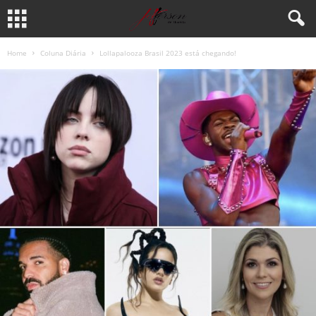
Home
Coluna Diária
Lollapalooza Brasil 2023 está chegando!