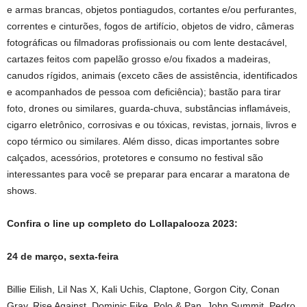
e armas brancas, objetos pontiagudos, cortantes e/ou perfurantes,
correntes e cinturões, fogos de artifício, objetos de vidro, câmeras
fotográficas ou filmadoras profissionais ou com lente destacável,
cartazes feitos com papelão grosso e/ou fixados a madeiras,
canudos rígidos, animais (exceto cães de assistência, identificados
e acompanhados de pessoa com deficiência); bastão para tirar
foto, drones ou similares, guarda-chuva, substâncias inflamáveis,
cigarro eletrônico, corrosivas e ou tóxicas, revistas, jornais, livros e
copo térmico ou similares. Além disso, dicas importantes sobre
calçados, acessórios, protetores e consumo no festival são
interessantes para você se preparar para encarar a maratona de
shows.
Confira o line up completo do Lollapalooza 2023:
24 de março, sexta-feira
Billie Eilish, Lil Nas X, Kali Uchis, Claptone, Gorgon City, Conan
Gray, Rise Against, Dominic Fike, Polo & Pan, John Summit, Pedro