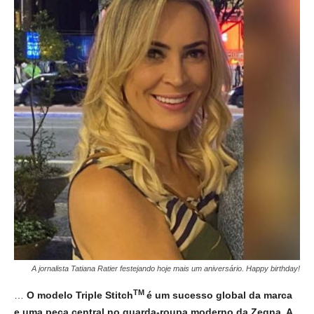
A jornalista Tatiana Ratier festejando hoje mais um aniversário. Happy birthday!
TM
…
O modelo Triple Stitch
é um sucesso global da marca
e uma peça central no guarda-roupa moderno da Zegna. A