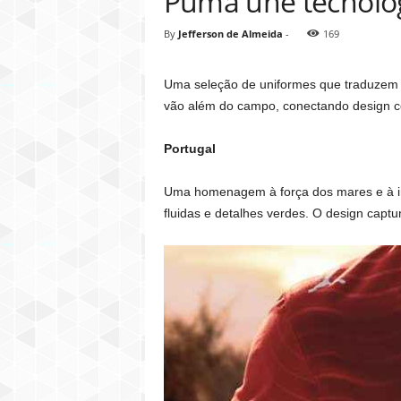
Puma une tecnolog
By
Jefferson de Almeida
-
169
Uma seleção de uniformes que traduzem id
vão além do campo, conectando design co
Portugal
Uma homenagem à força dos mares e à in
fluidas e detalhes verdes. O design cap