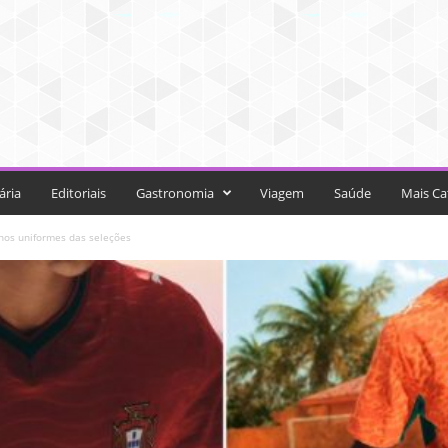
ária
Editoriais
Gastronomia
Viagem
Saúde
Mais Ca
nos uniformes das seleções