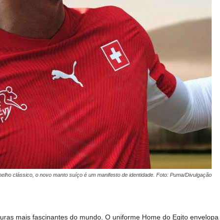
elho clássico, o novo manto suíço é um manifesto de identidade. Foto: Puma/Divulgação
lturas mais fascinantes do mundo. O uniforme Home do Egito envelop