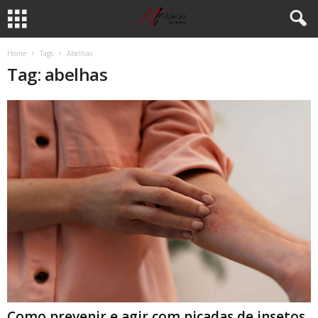
Home
Tags
Abelhas
Tag: abelhas
Como prevenir e agir com picadas de insetos