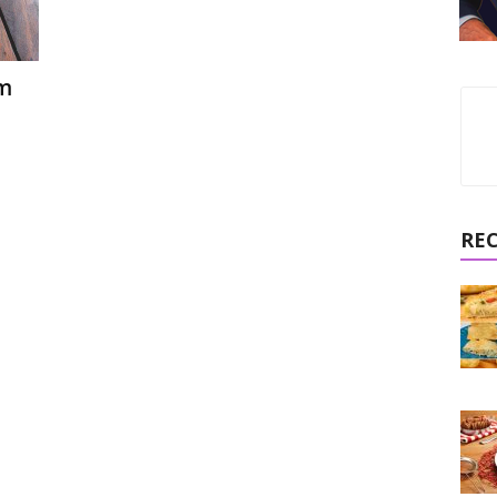
om
RE