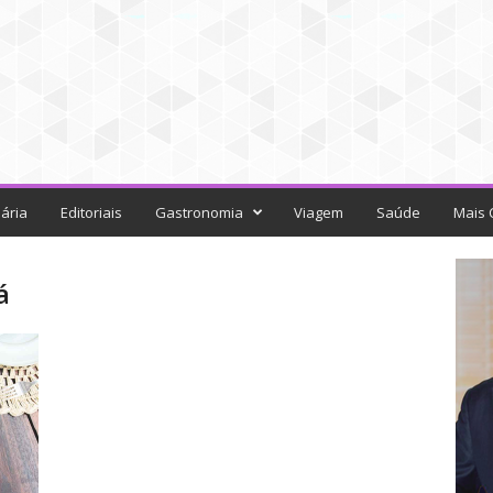
ária
Editoriais
Gastronomia
Viagem
Saúde
Mais 
á