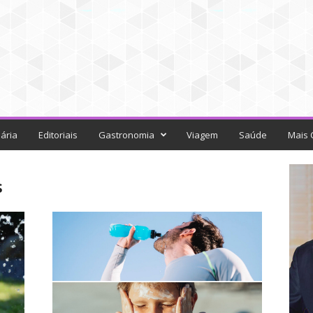
ária
Editoriais
Gastronomia
Viagem
Saúde
Mais 
s