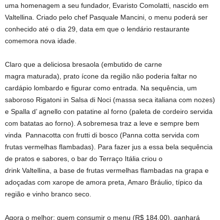
uma homenagem a seu fundador, Evaristo Comolatti, nascido em
Valtellina. Criado pelo chef Pasquale Mancini, o menu poderá ser
conhecido até o dia 29, data em que o lendário restaurante
comemora nova idade.
Claro que a deliciosa
bresaola (embutido de carne
magra maturada), prato ícone da região não poderia faltar no
cardápio lombardo e figurar como entrada. Na sequência, um
saboroso Rigatoni in Salsa di Noci
(massa seca italiana com nozes)
e Spalla d’ agnello con patatine al forno
(paleta de cordeiro servida
com batatas ao forno). A sobremesa traz a leve e sempre bem
vinda
Pannacotta con frutti di bosco
(Panna cotta servida com
frutas vermelhas flambadas). Para fazer jus a essa bela sequência
de pratos e sabores, o bar do Terraço Itália criou o
drink Valtellina, a base de frutas vermelhas flambadas na grapa e
adoçadas com xarope de amora preta, Amaro Bráulio, típico da
região e vinho branco seco.
Agora o melhor: quem consumir o menu (R$ 184,00), ganhará