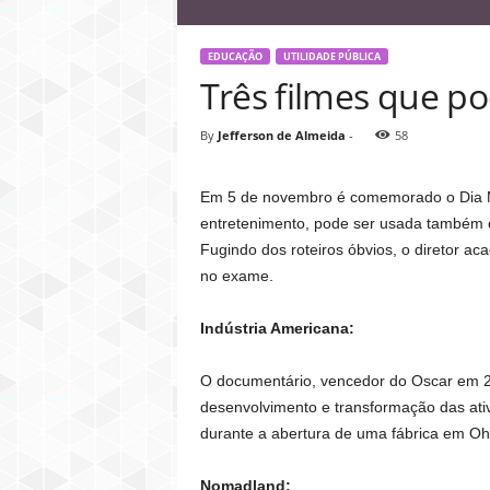
EDUCAÇÃO
UTILIDADE PÚBLICA
Três filmes que 
By
Jefferson de Almeida
-
58
Em 5 de novembro é comemorado o Dia Mun
entretenimento, pode ser usada também 
Fugindo dos roteiros óbvios, o diretor ac
no exame.
Indústria Americana:
O documentário, vencedor do Oscar em 202
desenvolvimento e transformação das ativ
durante a abertura de uma fábrica em Oh
Nomadland: