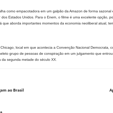
balha como empacotadora em um galpão da Amazon de forma sazonal 
r dos Estados Unidos. Para o Enem, o filme é uma excelente opção, po
 já que aborda importantes momentos da economia neoliberal atual, te
hicago, local em que acontecia a Convenção Nacional Democrata, con
 seleto grupo de pessoas de conspiração em um julgamento que entrou
ria da segunda metade do século XX.
am ao Brasil
A
da