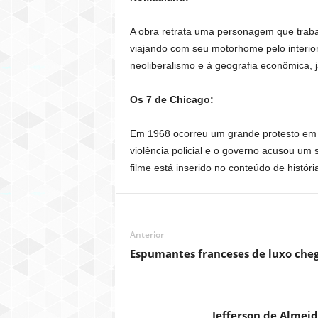
A obra retrata uma personagem que tra
viajando com seu motorhome pelo interio
neoliberalismo e à geografia econômica,
Os 7 de Chicago:
Em 1968 ocorreu um grande protesto em C
violência policial e o governo acusou um
filme está inserido no conteúdo de histó
Anterior
Espumantes franceses de luxo cheg
Jefferson de Almei