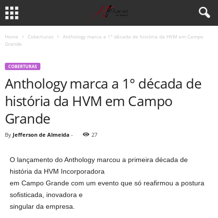
Home
Coberturas
Anthology marca a 1° década de história da HVM em Campo
Grande
COBERTURAS
Anthology marca a 1° década de
história da HVM em Campo
Grande
By
Jefferson de Almeida
-
27
O lançamento do Anthology marcou a primeira década de
história da HVM Incorporadora
em Campo Grande com um evento que só reafirmou a postura
sofisticada, inovadora e
singular da empresa.