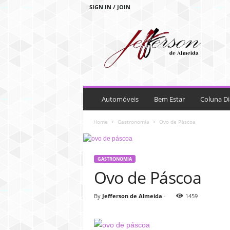
SIGN IN / JOIN
J
e
f
f
e
r
s
o
Automóveis
Bem Estar
Coluna Di
n
d
Home
Gastronomia
Ovo de Páscoa
e
A
l
GASTRONOMIA
m
Ovo de Páscoa
e
i
d
By
Jefferson de Almeida
-
1459
a