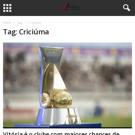
Home
Tags
Criciúma
Tag: Criciúma
Vitória é o clube com maiores chances de