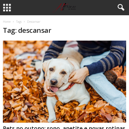
Home
Tags
Descansar
Tag: descansar
Pets no outono: sono, apetite e novas rotinas