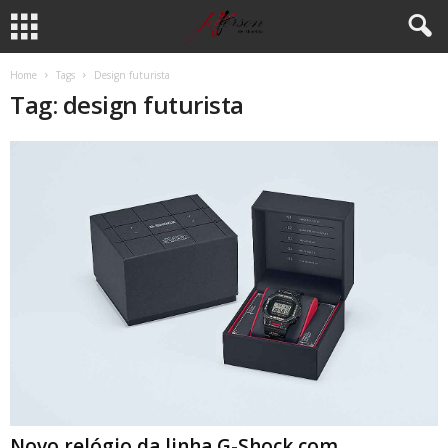
Home
Tags
Design futurista
Tag: design futurista
Novo relógio da linha G-Shock com