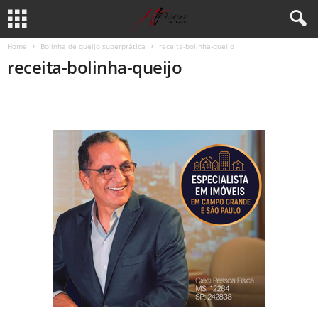
Home
Bolinha de queijo superprática
receita-bolinha-queijo
receita-bolinha-queijo