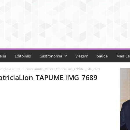
ária
Editoriais
Gastronomia
Viagem
Saúde
Mais Ca
ração à altura
ShopCuritiba_MrBeer_PatriciaLion_TAPUME_IMG_7689
atriciaLion_TAPUME_IMG_7689