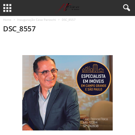
Home
Inauguração Casa Paroschi
DSC_8557
DSC_8557