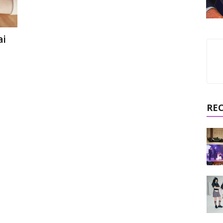
ai
RE