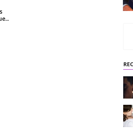
s
e...
RE