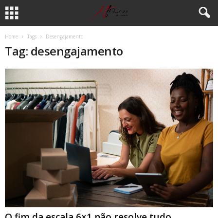
Home
Tags
Desengajamento
Tag: desengajamento
O fim da escala 6×1 não resolve tudo