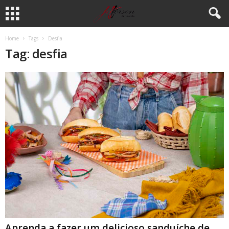
Home
Tags
Desfia
Tag: desfia
Aprenda a fazer um delicioso sanduíche de