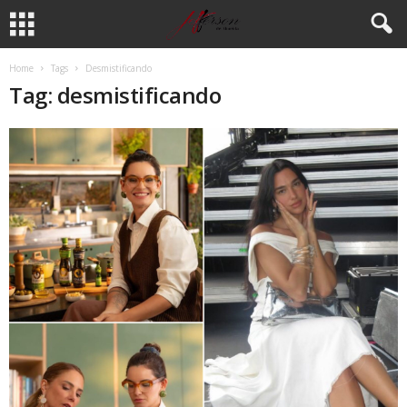
Home
Tags
Desmistificando
Tag: desmistificando