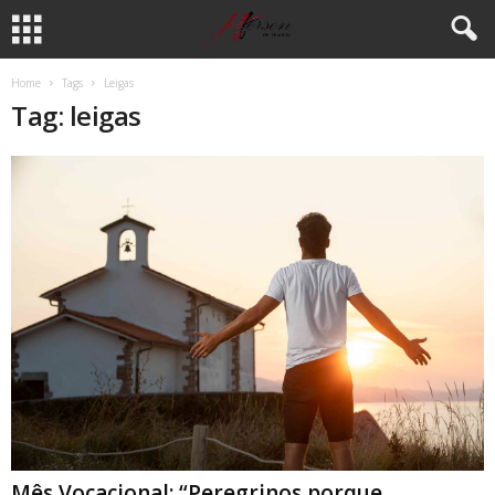
Home
Tags
Leigas
Tag: leigas
Mês Vocacional: “Peregrinos porque